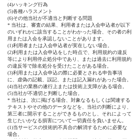
(4)ハッキング行為
(5)各種ハラスメント
(6)その他当社が不適当と判断する問題
* 当社は、審査の結果、利用者または入会申込者が以下
のいずれかに該当することがわかった場合、その者の利
用または入会を承認しないことがあります。
(1)利用者または入会申込者が実在しない場合。
(2)利用または入会申込をした時点で、利用規約の違反
等により利用停止処分中であり、または過去に利用規約
の違反等で除名処分を受けたことがある場合。
(3)利用または入会申込の際に必要とされる申告事項
に、虚偽の記載、誤記、または記入漏れがあった場合。
(4)当社の業務の遂行上または技術上支障がある場合。
(5)当社が不適切と判断した場合。
* 当社は、次に掲げる場合、対象なるもしくは関連する
テキストやその他のデータなどを、当社の判断により、
第三者に開示することができるものとし、それによって
生じたいかなる損害について一切責任を負いません。
(1)当サービスの技術的不具合の解消するために必要な
場合。