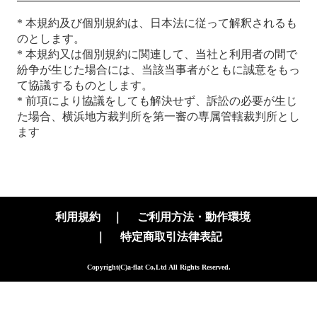
* 本規約及び個別規約は、日本法に従って解釈されるも
のとします。
* 本規約又は個別規約に関連して、当社と利用者の間で
紛争が生じた場合には、当該当事者がともに誠意をもっ
て協議するものとします。
* 前項により協議をしても解決せず、訴訟の必要が生じ
た場合、横浜地方裁判所を第一審の専属管轄裁判所とし
ます
利用規約
｜
ご利用方法・動作環境
｜
特定商取引法律表記
Copyright(C)a-flat Co,Ltd All Rights Reserved.